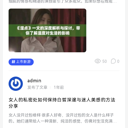
细腻的情感和精湛的演技吸引了众多观众。如果你想在线观看
这部作品，可以通过一些合法的视频平台找到它的完整资源。
不论是想重温经典还是第一次欣赏，网络上的资源都能满...
50
0
上市新游
admin
发布了文章
1年前
女人的私密处如何保持白皙深邃与迷人美感的方法
分享
女人没开过包啥样 很多人好奇，没开过包的女人是什么样子
的。她们通常给人一种清新、纯洁的感觉，仿佛对生活充满着
无限的好奇心。这样的女人往往追求简单与自然，可能更注重