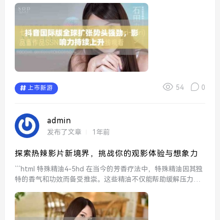
求。这些平台不仅提供丰富多样的剧集选择，还满足了不同观
众的口味，从经典剧到热门新剧应有尽有。无论是家庭剧...
54
0
上市新游
admin
发布了文章
1年前
探索热辣影片新境界，挑战你的观影体验与想象力
```html 特殊精油4-5hd 在当今的芳香疗法中，特殊精油因其独
特的香气和功效而备受推崇。这些精油不仅能帮助缓解压力，
还能提升精神和身体的健康状态。无论是薰衣草、茶树还是依
兰依兰，它们都有各自独特的治疗...