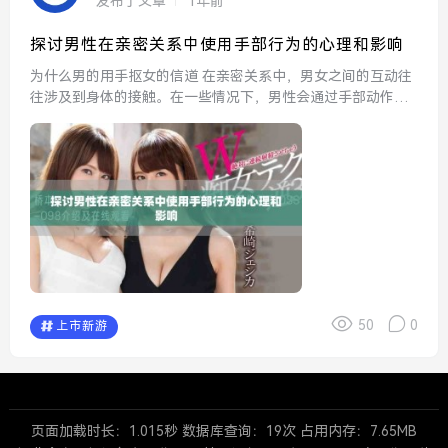
发布了文章
1年前
探讨男性在亲密关系中使用手部行为的心理和影响
为什么男的用手抠女的信道 在亲密关系中，男女之间的互动往
往涉及到身体的接触。在一些情况下，男性会通过手部动作来
探索女性的感受和反应。这种行为不仅是生理上的接触，也可
能反映出男性对女性的情感深度和亲密程度。然而，彼此...
50
0
上市新游
页面加载时长：1.015秒 数据库查询：19次 占用内存：7.65MB